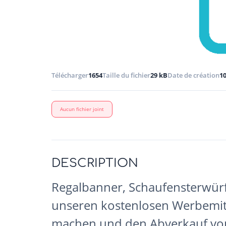
Télécharger
1654
Taille du fichier
29 kB
Date de création
10
Aucun fichier joint
DESCRIPTION
Regalbanner, Schaufensterwürfe
unseren kostenlosen Werbemit
machen und den Abverkauf von