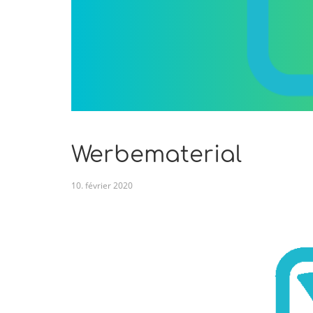
Werbematerial
10
.
février
2020