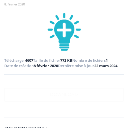
8
.
février
2020
Télécharger
4607
Taille du fichier
772 KB
Nombre de fichiers
1
Date de création
8 février 2020
Dernière mise à jour
22 mars 2024
DOWNLOAD